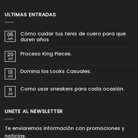
ULTIMAS ENTRADAS
Cómo cuidar tus tenis de cuero para que
05
Jun
duren años
No
hay
Proceso King Pieces.
20
comentarios
en
Jul
No
Cómo
hay
cuidar
comentarios
tus
Domina los Looks Casuales.
13
en
tenis
Proceso
Jul
de
No
King
cuero
hay
Pieces.
para
comentarios
Como usar sneakers para cada ocasión.
11
en
que
Domina
Jul
duren
No
los
años
hay
Looks
comentarios
Casuales.
en
UNETE AL NEWSLETTER
Como
usar
sneakers
para
cada
Te enviaremos información con promociones y
ocasión.
noticias.