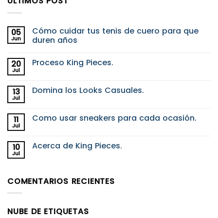
ULTIMOS POST
Cómo cuidar tus tenis de cuero para que
05
Jun
duren años
No
hay
Proceso King Pieces.
20
comentarios
en
Jul
No
Cómo
hay
cuidar
comentarios
tus
Domina los Looks Casuales.
13
en
tenis
Proceso
Jul
de
No
King
cuero
hay
Pieces.
para
comentarios
Como usar sneakers para cada ocasión.
11
en
que
Domina
Jul
duren
No
los
años
hay
Looks
comentarios
Casuales.
Acerca de King Pieces.
10
en
Como
Jul
No
usar
hay
sneakers
comentarios
para
en
cada
COMENTARIOS RECIENTES
Acerca
ocasión.
de
King
Pieces.
NUBE DE ETIQUETAS