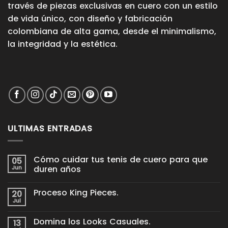
través de piezas exclusivas en cuero con un estilo
de vida único, con diseño y fabricación
colombiana de alta gama, desde el minimalismo,
la integridad y la estética.
ULTIMAS ENTRADAS
Cómo cuidar tus tenis de cuero para que
05
Jun
duren años
No
hay
Proceso King Pieces.
20
comentarios
en
Jul
No
Cómo
hay
cuidar
comentarios
tus
Domina los Looks Casuales.
13
en
tenis