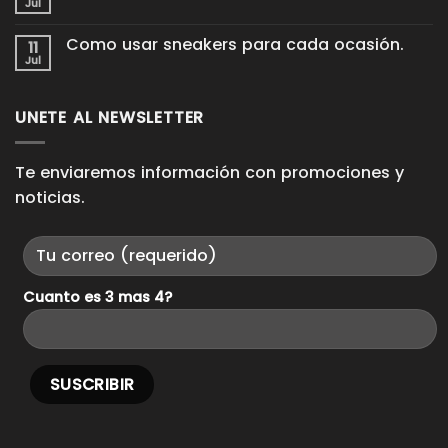
Proceso
Jul
de
No
King
cuero
hay
Pieces.
para
comentarios
Como usar sneakers para cada ocasión.
11
en
que
Domina
Jul
duren
No
los
años
hay
Looks
comentarios
Casuales.
en
UNETE AL NEWSLETTER
Como
usar
sneakers
para
cada
Te enviaremos información con promociones y
ocasión.
noticias.
Cuanto es 3 mas 4?