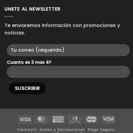
comentarios
Casuales.
en
UNETE AL NEWSLETTER
Como
usar
sneakers
para
cada
Te enviaremos información con promociones y
ocasión.
noticias.
Cuanto es 3 mas 4?
Visa
MasterCard
American
Dinners
Maestro
Visa
Express
Club
Electron
Contacto
Envíos y Devoluciones
Pago Seguro