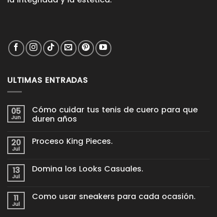
ULTIMAS ENTRADAS
Cómo cuidar tus tenis de cuero para que
05
Jun
duren años
No
hay
Proceso King Pieces.
20
comentarios
en
Jul
No
Cómo
hay
cuidar
comentarios
tus
Domina los Looks Casuales.
13
en
tenis
Proceso
Jul
de
No
King
cuero
hay
Pieces.
para
comentarios
Como usar sneakers para cada ocasión.
11
en
que
Domina
Jul
duren
No
los
años
hay
Looks