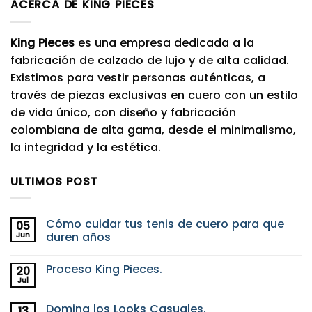
ACERCA DE KING PIECES
King Pieces
es una empresa dedicada a la
fabricación de calzado de lujo y de alta calidad.
Existimos para vestir personas auténticas, a
través de piezas exclusivas en cuero con un estilo
de vida único, con diseño y fabricación
colombiana de alta gama, desde el minimalismo,
la integridad y la estética.
ULTIMOS POST
Cómo cuidar tus tenis de cuero para que
05
Jun
duren años
No
hay
Proceso King Pieces.
20
comentarios
en
Jul
No
Cómo
hay
cuidar
comentarios
tus
Domina los Looks Casuales.
13
en