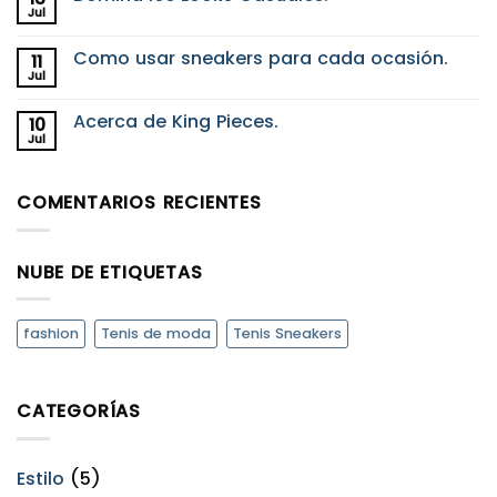
tenis
Proceso
Jul
de
No
King
cuero
hay
Pieces.
para
comentarios
Como usar sneakers para cada ocasión.
11
en
que
Domina
Jul
duren
No
los
años
hay
Looks
comentarios
Casuales.
Acerca de King Pieces.
10
en
Como
Jul
No
usar
hay
sneakers
comentarios
para
en
cada
COMENTARIOS RECIENTES
Acerca
ocasión.
de
King
Pieces.
NUBE DE ETIQUETAS
fashion
Tenis de moda
Tenis Sneakers
CATEGORÍAS
Estilo
(5)