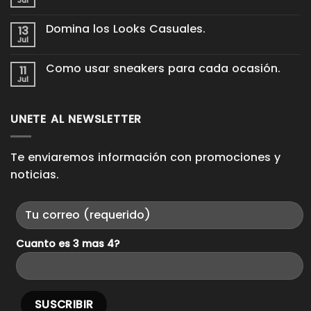
Jul
No
Cómo
hay
cuidar
comentarios
tus
Domina los Looks Casuales.
13
en
tenis
Proceso
Jul
de
No
King
cuero
hay
Pieces.
para
comentarios
Como usar sneakers para cada ocasión.
11
en
que
Domina
Jul
duren
No
los
años
hay
Looks
comentarios
Casuales.
en
UNETE AL NEWSLETTER
Como
usar
sneakers
para
cada
Te enviaremos información con promociones y
ocasión.
noticias.
Cuanto es 3 mas 4?