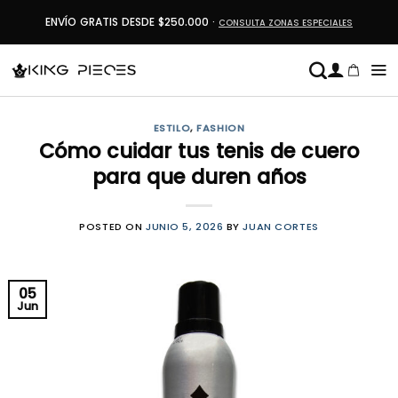
Saltar
ENVÍO GRATIS DESDE $250.000 ·
CONSULTA ZONAS ESPECIALES
al
contenido
ESTILO
,
FASHION
Cómo cuidar tus tenis de cuero
para que duren años
POSTED ON
JUNIO 5, 2026
BY
JUAN CORTES
05
Jun