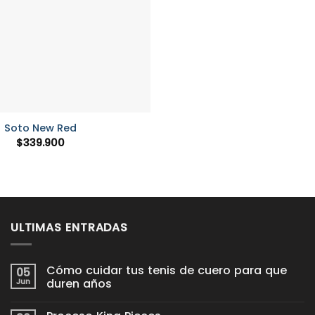
Soto New Red
$
339.900
ULTIMAS ENTRADAS
Cómo cuidar tus tenis de cuero para que
05
Jun
duren años
No
hay