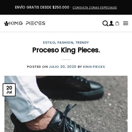
Saltar
ENVÍO GRATIS DESDE $250.000 ·
CONSULTA ZONAS ESPECIALES
al
contenido
ESTILO
,
FASHION
,
TRENDY
Proceso King Pieces.
POSTED ON
JULIO 20, 2020
BY
KING PIECES
20
Jul