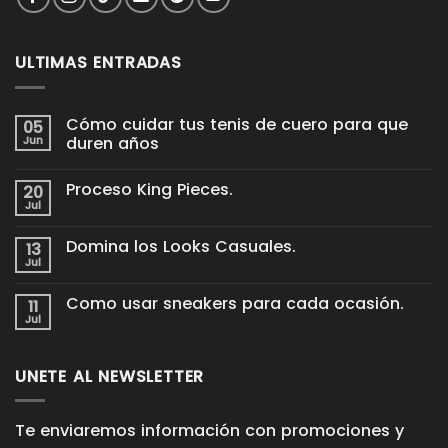
ULTIMAS ENTRADAS
Cómo cuidar tus tenis de cuero para que
05
Jun
duren años
No
hay
Proceso King Pieces.
20
comentarios
en
Jul
No
Cómo
hay
cuidar
comentarios
tus
Domina los Looks Casuales.
13
en
tenis
Proceso
Jul
de
No
King
cuero
hay
Pieces.
para
comentarios
Como usar sneakers para cada ocasión.
11
en
que
Domina
Jul
duren
No
los
años
hay
Looks
comentarios
Casuales.
en
UNETE AL NEWSLETTER
Como
usar
sneakers
para
cada
Te enviaremos información con promociones y
ocasión.