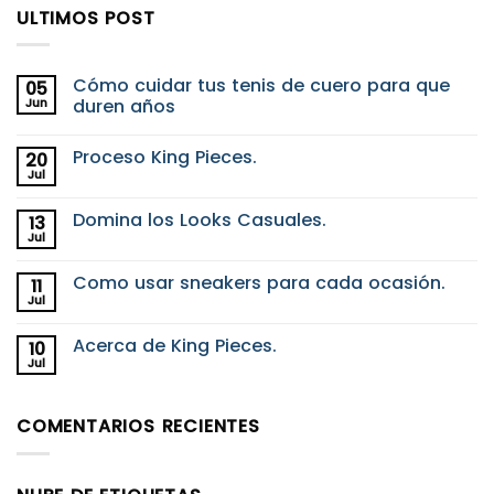
ULTIMOS POST
Cómo cuidar tus tenis de cuero para que
05
Jun
duren años
No
hay
Proceso King Pieces.
20
comentarios
en
Jul
No
Cómo
hay
cuidar
comentarios
tus
Domina los Looks Casuales.
13
en
tenis
Proceso
Jul
de
No
King
cuero
hay
Pieces.
para
comentarios
Como usar sneakers para cada ocasión.
11
en
que
Domina
Jul
duren
No
los
años
hay
Looks
comentarios
Casuales.
Acerca de King Pieces.
10
en
Como
Jul
No
usar
hay
sneakers
comentarios
para
en
cada
COMENTARIOS RECIENTES
Acerca
ocasión.
de
King
Pieces.