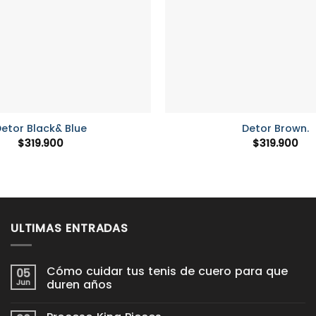
+
etor Black& Blue
Detor Brown.
$
319.900
$
319.900
ULTIMAS ENTRADAS
Cómo cuidar tus tenis de cuero para que
05
Jun
duren años
No
hay