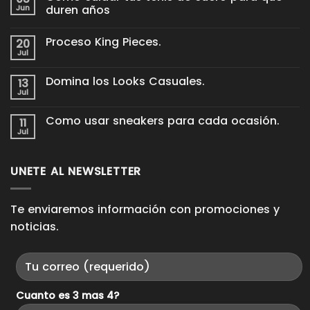
Jun
duren años
No
hay
Proceso King Pieces.
20
comentarios
en
Jul
No
Cómo
hay
cuidar
comentarios
tus
Domina los Looks Casuales.
13
en
tenis
Proceso
Jul
de
No
King
cuero
hay
Pieces.
para
comentarios
Como usar sneakers para cada ocasión.
11
en
que
Domina
Jul
duren
No
los
años
hay
Looks
comentarios
Casuales.
en
UNETE AL NEWSLETTER
Como
usar
sneakers
para
cada
Te enviaremos información con promociones y
ocasión.
noticias.
Cuanto es 3 mas 4?