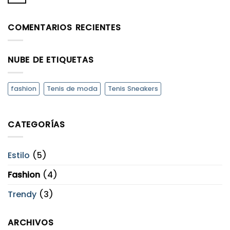
No
usar
hay
sneakers
comentarios
para
en
cada
COMENTARIOS RECIENTES
Acerca
ocasión.
de
King
Pieces.
NUBE DE ETIQUETAS
fashion
Tenis de moda
Tenis Sneakers
CATEGORÍAS
Estilo
(5)
Fashion
(4)
Trendy
(3)
ARCHIVOS