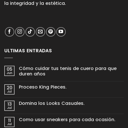
la integridad y la estética.
ULTIMAS ENTRADAS
Cómo cuidar tus tenis de cuero para que
05
Jun
duren años
No
hay
Proceso King Pieces.
20
comentarios
en
Jul
No
Cómo
hay
cuidar
comentarios
tus
Domina los Looks Casuales.
13
en
tenis
Proceso
Jul
de
No
King
cuero
hay
Pieces.
para
comentarios
Como usar sneakers para cada ocasión.
11
en
que
Domina
Jul
duren
No
los
años