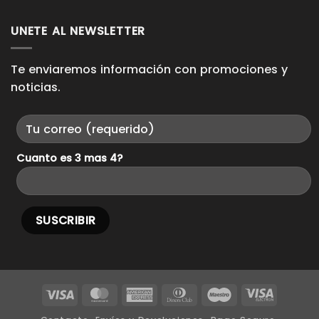
hay
Looks
comentarios
Casuales.
en
UNETE AL NEWSLETTER
Como
usar
sneakers
para
cada
Te enviaremos información con promociones y
ocasión.
noticias.
Cuanto es 3 mas 4?
Visa
MasterCard
American
Dinners
Maestro
Visa
Express
Club
Electron