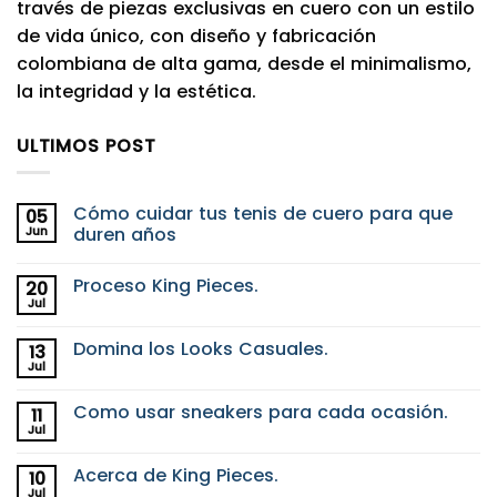
través de piezas exclusivas en cuero con un estilo
de vida único, con diseño y fabricación
colombiana de alta gama, desde el minimalismo,
la integridad y la estética.
ULTIMOS POST
Cómo cuidar tus tenis de cuero para que
05
Jun
duren años
No
hay
Proceso King Pieces.
20
comentarios
en
Jul
No
Cómo
hay
cuidar
comentarios
tus
Domina los Looks Casuales.
13
en
tenis
Proceso
Jul
de
No
King
cuero
hay
Pieces.
para
comentarios
Como usar sneakers para cada ocasión.
11
en
que
Domina
Jul
duren
No
los
años
hay
Looks
comentarios
Casuales.
Acerca de King Pieces.
10
en
Como
Jul