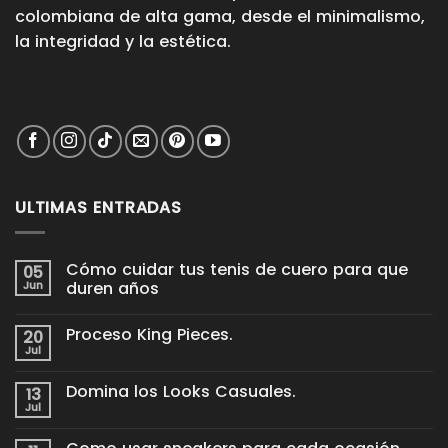
colombiana de alta gama, desde el minimalismo,
la integridad y la estética.
ULTIMAS ENTRADAS
Cómo cuidar tus tenis de cuero para que
05
Jun
duren años
No
hay
Proceso King Pieces.
20
comentarios
en
Jul
No
Cómo
hay
cuidar
comentarios
tus
Domina los Looks Casuales.
13
en
tenis
Proceso
Jul
de
No
King
cuero
hay
Pieces.
para
comentarios