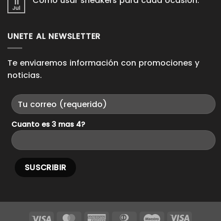
Como usar sneakers para cada ocasión.
11
en
que
Domina
Jul
duren
No
los
años
hay
Looks
comentarios
Casuales.
en
UNETE AL NEWSLETTER
Como
usar
sneakers
para
cada
Te enviaremos información con promociones y
ocasión.
noticias.
Cuanto es 3 mas 4?
Visa
MasterCard
American
Dinners
Maestro
Visa