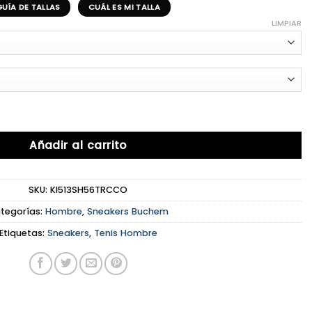
GUÍA DE TALLAS
CUÁL ES MI TALLA
LIMPIAR
Añadir al carrito
SKU:
KI513SH56TRCCO
tegorías:
Hombre
,
Sneakers Buchem
Etiquetas:
Sneakers
,
Tenis Hombre