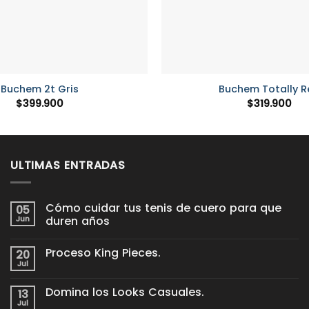
+
Buchem 2t Gris
Buchem Totally R
$
399.900
$
319.900
ULTIMAS ENTRADAS
Cómo cuidar tus tenis de cuero para que
05
Jun
duren años
No
hay
Proceso King Pieces.
20
comentarios
en
Jul
No
Cómo
hay
cuidar
comentarios
tus
Domina los Looks Casuales.
13
en
tenis
Proceso
Jul
de
No