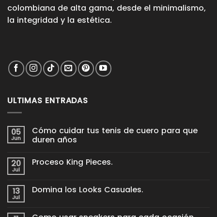
colombiana de alta gama, desde el minimalismo,
la integridad y la estética.
ULTIMAS ENTRADAS
Cómo cuidar tus tenis de cuero para que
05
Jun
duren años
No
hay
Proceso King Pieces.
20
comentarios
en
Jul
No
Cómo
hay
cuidar
comentarios
tus
Domina los Looks Casuales.
13
en
tenis
Proceso
Jul
de
No
King
cuero
hay
Pieces.
para
comentarios