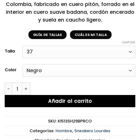
Colombia, fabricado en cuero pitón, forrado en el
interior en cuero suave badana, cordón encerado
y suela en caucho ligero.
GUÍA DE TALLAS
CUÁL ES MI TALLA
LIMPIAR
Talla
Color
Lourdes Black&Red cantidad
Añadir al carrito
SKU:
KI513SH29BPRCO
Categorías:
Hombre
,
Sneakers Lourdes