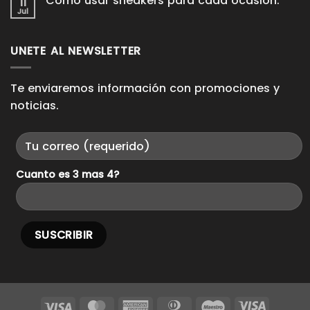
Como usar sneakers para cada ocasión.
11
en
que
Domina
Jul
duren
No
los
años
hay
Looks
comentarios
Casuales.
en
UNETE AL NEWSLETTER
Como
usar
sneakers
para
cada
Te enviaremos información con promociones y
ocasión.
noticias.
Cuanto es 3 mas 4?
Visa
MasterCard
American
Dinners
Maestro
Visa