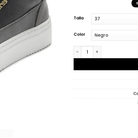
Talla
Color
Mazoni Black cantidad
C