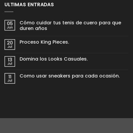
ULTIMAS ENTRADAS
Cómo cuidar tus tenis de cuero para que
05
Jun
duren años
No
hay
Proceso King Pieces.
20
comentarios
en
Jul
No
Cómo
hay
cuidar
comentarios
tus
Domina los Looks Casuales.
13
en
tenis
Proceso
Jul
de
No
King
cuero
hay
Pieces.
para
comentarios
Como usar sneakers para cada ocasión.
11
en
que
Domina
Jul
duren
No
los
años
hay
Looks
comentarios
Casuales.
en
Como
usar
sneakers
para
cada
ocasión.