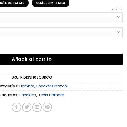
GUÍA DE TALLAS
CUÁL ES MI TALLA
LIMPIAR
Añadir al carrito
SKU:
KI513SH03QURCO
ategorías:
Hombre
,
Sneakers Mazoni
Etiquetas:
Sneakers
,
Tenis Hombre