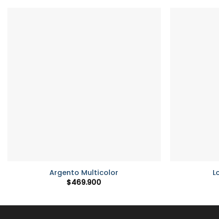
+
+
Argento Multicolor
L
$
469.900