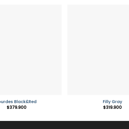
+
ourdes Black&Red
Filly Gray
$
379.900
$
319.900