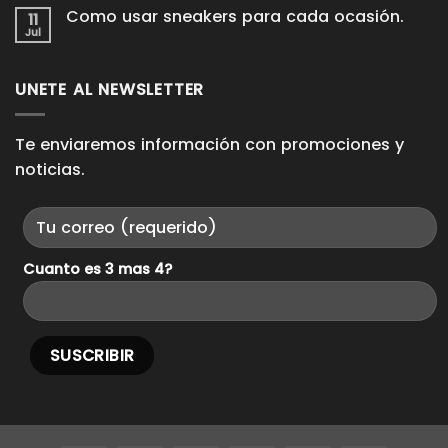
Pieces.
para
comentarios
Como usar sneakers para cada ocasión.
11
en
que
Domina
Jul
duren
No
los
años
hay
Looks
comentarios
Casuales.
en
UNETE AL NEWSLETTER
Como
usar
sneakers
para
cada
Te enviaremos información con promociones y
ocasión.
noticias.
Cuanto es 3 mas 4?