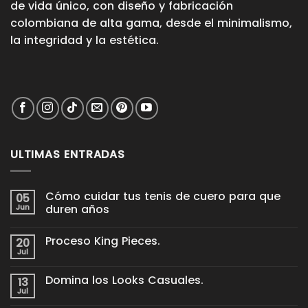
de vida único, con diseño y fabricación
colombiana de alta gama, desde el minimalismo,
la integridad y la estética.
ULTIMAS ENTRADAS
Cómo cuidar tus tenis de cuero para que
05
Jun
duren años
No
hay
Proceso King Pieces.
20
comentarios
en
Jul
No
Cómo
hay
cuidar
comentarios
tus
Domina los Looks Casuales.
13
en
tenis
Proceso
Jul
de
No
King
cuero
hay