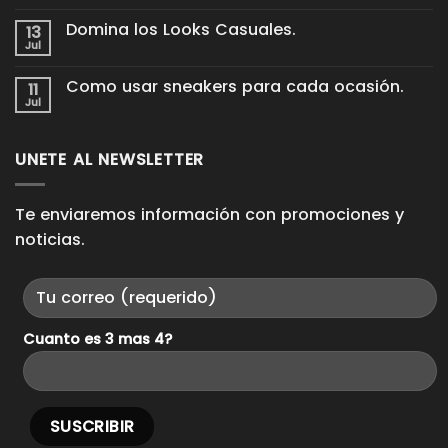
hay
cuidar
comentarios
tus
Domina los Looks Casuales.
13
en
tenis
Proceso
Jul
de
No
King
cuero
hay
Pieces.
para
comentarios
Como usar sneakers para cada ocasión.
11
en
que
Domina
Jul
duren
No
los
años
hay
Looks
comentarios
Casuales.
en
UNETE AL NEWSLETTER
Como
usar
sneakers
para
cada
Te enviaremos información con promociones y
ocasión.
noticias.
Cuanto es 3 mas 4?