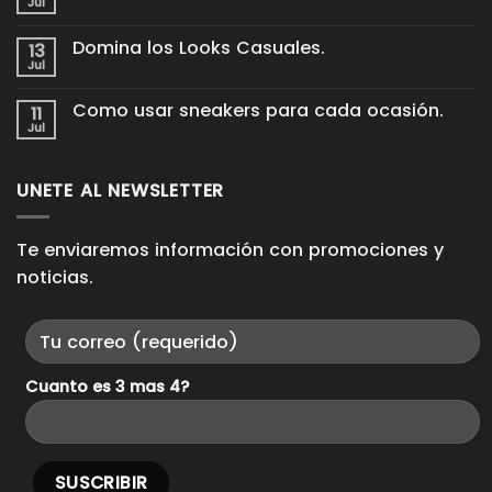
Jul
No
Cómo
hay
cuidar
comentarios
tus
Domina los Looks Casuales.
13
en
tenis
Proceso
Jul
de
No
King
cuero
hay
Pieces.
para
comentarios
Como usar sneakers para cada ocasión.
11
en
que
Domina
Jul
duren
No
los
años
hay
Looks
comentarios
Casuales.
en
UNETE AL NEWSLETTER
Como
usar
sneakers
para
cada
Te enviaremos información con promociones y
ocasión.
noticias.
Cuanto es 3 mas 4?