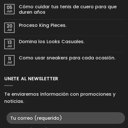
Cómo cuidar tus tenis de cuero para que
05
Jun
duren años
No
hay
Proceso King Pieces.
20
comentarios
en
Jul
No
Cómo
hay
cuidar
comentarios
tus
Domina los Looks Casuales.
13
en
tenis
Proceso
Jul
de
No
King
cuero
hay
Pieces.
para
comentarios
Como usar sneakers para cada ocasión.
11
en
que
Domina
Jul
duren
No
los
años
hay
Looks
comentarios
Casuales.
en
UNETE AL NEWSLETTER
Como
usar
sneakers
para
cada
Te enviaremos información con promociones y
ocasión.
noticias.