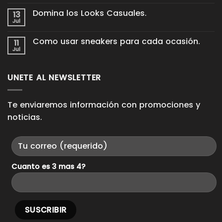
hay
cuidar
comentarios
tus
Domina los Looks Casuales.
13
en
tenis
Proceso
Jul
de
No
King
cuero
hay
Pieces.
para
comentarios
Como usar sneakers para cada ocasión.
11
en
que
Domina
Jul
duren
No
los
años
hay
Looks
comentarios
Casuales.
en
UNETE AL NEWSLETTER
Como
usar
sneakers
para
cada
Te enviaremos información con promociones y
ocasión.
noticias.
Cuanto es 3 mas 4?