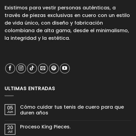
Existimos para vestir personas auténticas, a
través de piezas exclusivas en cuero con un estilo
de vida único, con diseño y fabricación
colombiana de alta gama, desde el minimalismo,
la integridad y la estética.
ULTIMAS ENTRADAS
Cómo cuidar tus tenis de cuero para que
05
Jun
duren años
No
hay
Proceso King Pieces.
20
comentarios
en
Jul
No
Cómo