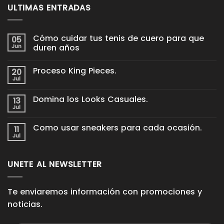
ULTIMAS ENTRADAS
Cómo cuidar tus tenis de cuero para que
05
Jun
duren años
No
hay
Proceso King Pieces.
20
comentarios
en
Jul
No
Cómo
hay
cuidar
comentarios
tus
Domina los Looks Casuales.
13
en
tenis
Proceso
Jul
de
No
King
cuero
hay
Pieces.
para
comentarios
Como usar sneakers para cada ocasión.
11
en
que
Domina
Jul
duren
No
los
años
hay
Looks
comentarios
Casuales.
en
UNETE AL NEWSLETTER
Como
usar
sneakers
para
cada
Te enviaremos información con promociones y
ocasión.
noticias.