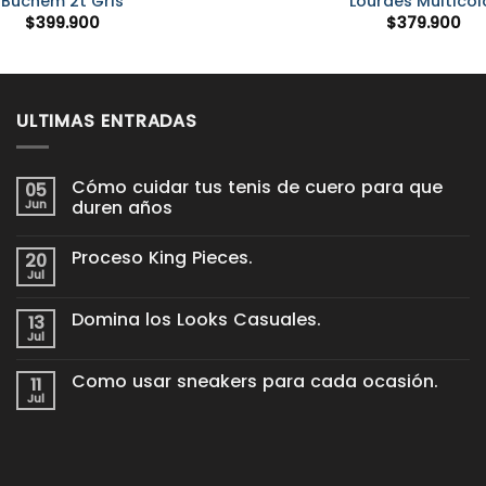
Buchem 2t Gris
Lourdes Multicol
$
399.900
$
379.900
ULTIMAS ENTRADAS
Cómo cuidar tus tenis de cuero para que
05
Jun
duren años
No
hay
Proceso King Pieces.
20
comentarios
en
Jul
No
Cómo
hay
cuidar
comentarios
tus
Domina los Looks Casuales.
13
en
tenis
Proceso
Jul
de
No
King
cuero
hay
Pieces.
para
comentarios
Como usar sneakers para cada ocasión.
11
en
que
Domina
Jul
duren
No
los
años
hay
Looks
comentarios
Casuales.
en
Como
usar