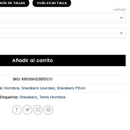
GUÍA DE TALLAS
CUÁL ES MI TALLA
LIMPIAR
Añadir al carrito
SKU:
KI513SH23EFDCO
s:
Hombre
,
Sneakers Lourdes
,
Sneakers Piton
Etiquetas:
Sneakers
,
Tenis Hombre