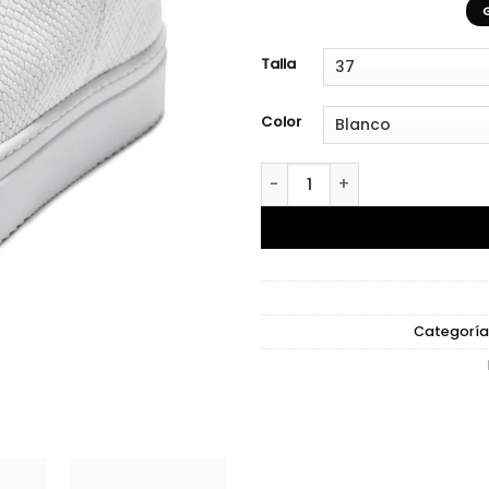
Talla
Color
Lourdes White II cantidad
Categoría