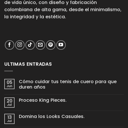
de vida único, con diseño y fabricación
colombiana de alta gama, desde el minimalismo,
la integridad y la estética.
ULTIMAS ENTRADAS
Cómo cuidar tus tenis de cuero para que
05
Jun
duren años
No
hay
Proceso King Pieces.
20
comentarios
en
Jul
No
Cómo
hay
cuidar
comentarios
tus
Domina los Looks Casuales.
13
en
tenis
Proceso
Jul
de
No
King
cuero
hay