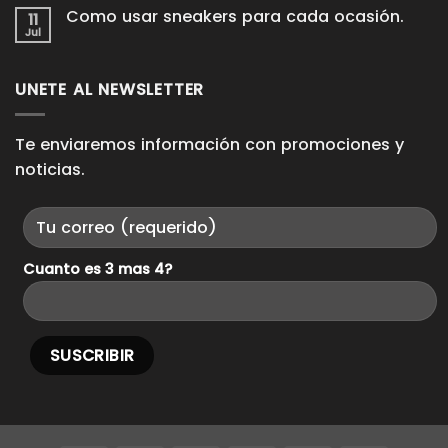
Pieces.
para
comentarios
Como usar sneakers para cada ocasión.
11
en
que
Domina
Jul
duren
No
los
años
hay
Looks
comentarios
Casuales.
en
UNETE AL NEWSLETTER
Como
usar
sneakers
para
cada
Te enviaremos información con promociones y
ocasión.
noticias.
Cuanto es 3 mas 4?