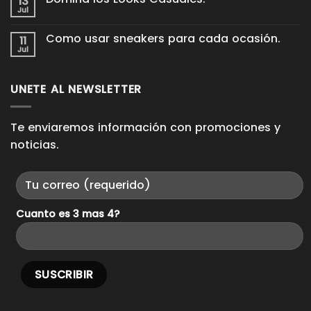
13
en
tenis
Proceso
Jul
de
No
King
cuero
hay
Pieces.
para
comentarios
Como usar sneakers para cada ocasión.
11
en
que
Domina
Jul
duren
No
los
años
hay
Looks
comentarios
Casuales.
en
UNETE AL NEWSLETTER
Como
usar
sneakers
para
cada
Te enviaremos información con promociones y
ocasión.
noticias.
Cuanto es 3 mas 4?