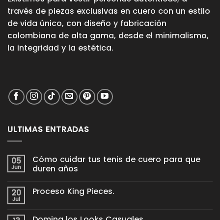
través de piezas exclusivas en cuero con un estilo
de vida único, con diseño y fabricación
colombiana de alta gama, desde el minimalismo,
la integridad y la estética.
ULTIMAS ENTRADAS
Cómo cuidar tus tenis de cuero para que
05
Jun
duren años
No
hay
Proceso King Pieces.
20
comentarios
en
Jul
No
Cómo
hay
cuidar
comentarios
tus
Domina los Looks Casuales.